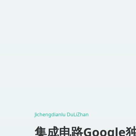
Jichengdianlu DuLiZhan
集成电路Google