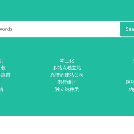
Sea
机
本土化
下载
多站点独立站
不靠谱
靠谱的建站公司
O
例行维护
跨
站
独立站种类
功
rved